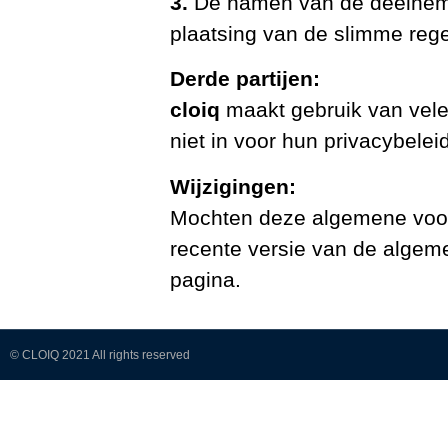
3.
De namen van de deelnem
plaatsing van de slimme rege
Derde partijen:
cloiq
maakt gebruik van vele 
niet in voor hun privacybeleid
Wijzigingen:
Mochten deze algemene voor
recente versie van de algem
pagina.
© CLOIQ 2021 All rights reserved