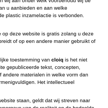
 wij aan onder welk voorbehoud wij de
aan u aanbieden en aan welke
 plastic inzamelactie is verbonden.
e op deze website is gratis zolang u deze
spreidt of op een andere manier gebruikt of
telijke toestemming van
cloiq
is het niet
te gepubliceerde tekst, concepten,
f andere materialen in welke vorm dan
rmenigvuldigen. Het intellectueel
ebsite staan, geldt dat wij streven naar
weergave van de realiteit en de bedoelde