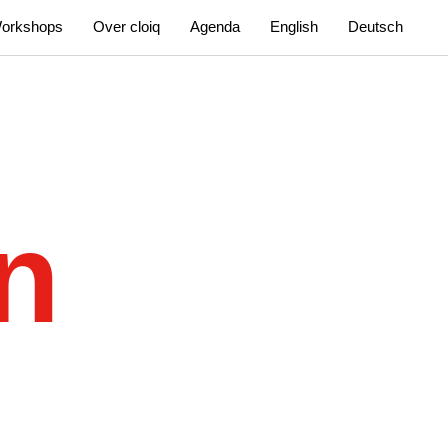
orkshops
Over cloiq
Agenda
English
Deutsch
n