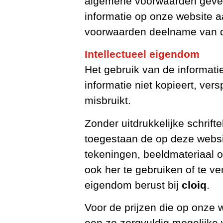
algemene voorwaarden geven
informatie op onze website 
voorwaarden deelname van de
Intellectueel eigendom
Het gebruik van de informati
informatie niet kopieert, ver
misbruikt.
Zonder uitdrukkelijke schrif
toegestaan de op deze websi
tekeningen, beeldmateriaal o
ook her te gebruiken of te ve
eigendom berust bij
cloiq
.
Voor de prijzen die op onze w
een zo zorgvuldig mogelijke 