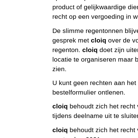
product of gelijkwaardige di
recht op een vergoeding in 
De slimme regentonnen blij
gesprek met
cloiq
over de vo
regenton.
cloiq
doet zijn uit
locatie te organiseren maar b
zien.
U kunt geen rechten aan het
bestelformulier ontlenen.
cloiq
behoudt zich het recht 
tijdens deelname uit te sluiten
cloiq
behoudt zich het recht 