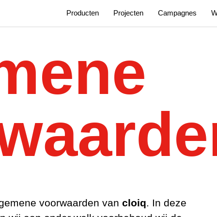
Producten
Projecten
Campagnes
W
emene
rwaarde
algemene voorwaarden van
cloiq
. In deze