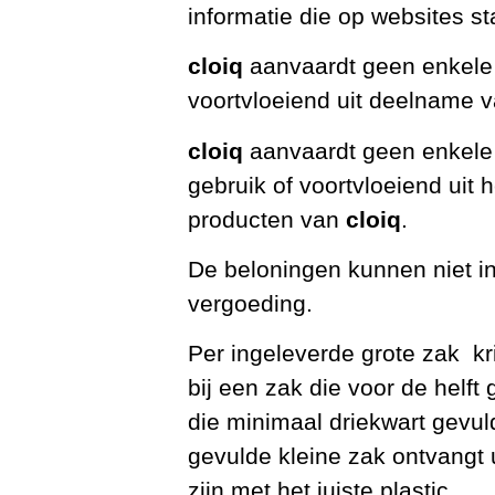
informatie die op websites st
cloiq
aanvaardt geen enkele 
voortvloeiend uit deelname v
cloiq
aanvaardt geen enkele 
gebruik of voortvloeiend uit 
producten van
cloiq
.
De beloningen kunnen niet i
vergoeding.
Per ingeleverde grote zak kri
bij een zak die voor de helft 
die minimaal driekwart gevuld
gevulde kleine zak ontvangt 
zijn met het juiste plastic.